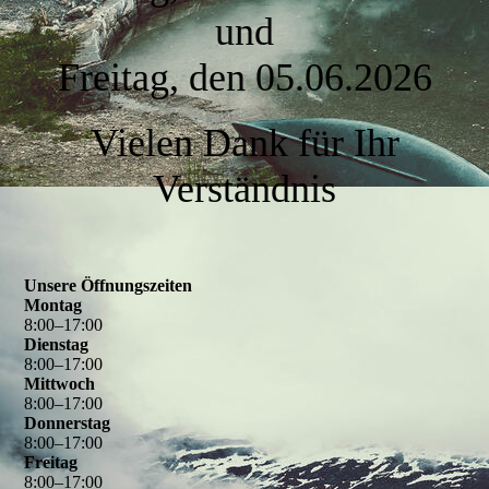
und
Freitag, den 05.06.2026
Vielen Dank für Ihr
Verständnis
Unsere Öffnungszeiten
Montag
8
:
00
–
17
:
00
Dienstag
8
:
00
–
17
:
00
Mittwoch
8
:
00
–
17
:
00
Donnerstag
8
:
00
–
17
:
00
Freitag
8
:
00
–
17
:
00